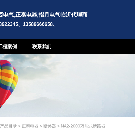
西电气,正泰电器,指月电气临沂代理商
-8922345、13589666658、
工程案例
联系我们
产品目录
>
正泰电器
>
断路器
>
NA2-2000万能式断路器