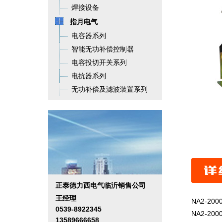
焊接设备
指月电气
电容器系列
智能无功补偿控制器
电容投切开关系列
电抗器系列
无功补偿及滤波装置系列
正泰德力西电气临沂销售公司
王经理
NA2-2
0539-8922345
NA2-2
13589666658