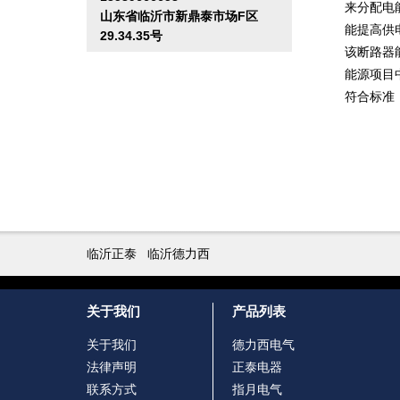
来分配电
山东省临沂市新鼎泰市场F区
能提高供
29.34.35号
该断路器
能源项目
符合标准：G
临沂正泰
临沂德力西
关于我们
产品列表
关于我们
德力西电气
法律声明
正泰电器
联系方式
指月电气